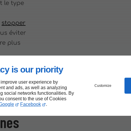
t le type
e
stopper
us éviter
re plus
cy is our priority
 de
 improve user experience by
Customize
nt and ads, as well as analyzing
ng social networks functionalities. By
près
you consent to the use of Cookies
Google
Facebook
.
nnes