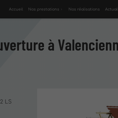
Accueil
Nos prestations
Nos réalisations
Actual
uverture à Valencien
 2 LS