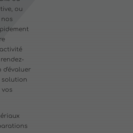
tive, ou
 nos
apidement
re
activité
 rendez-
 d'évaluer
 solution
 vos
ériaux
parations