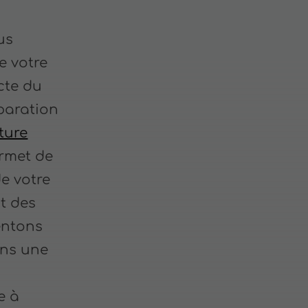
us
e votre
acte du
paration
ture
rmet de
de votre
ct des
entons
ons une
e à