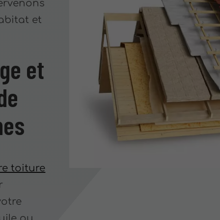
tervenons
abitat et
ge et
de
nes
e toiture
r
votre
uile ou