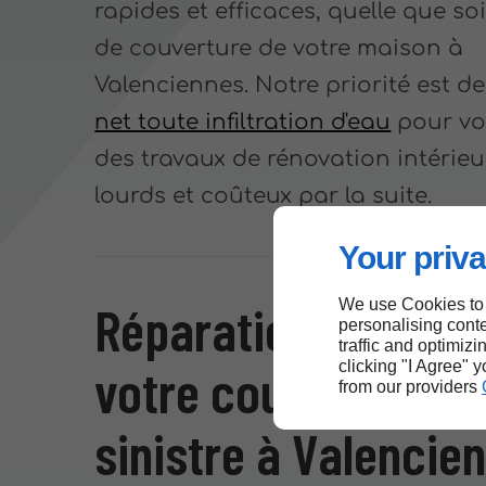
rapides et efficaces, quelle que soi
de couverture de votre maison à
Valenciennes. Notre priorité est d
net toute infiltration d'eau
pour vo
des travaux de rénovation intérieu
lourds et coûteux par la suite.
Your priva
Réparation durable
We use Cookies to
personalising conte
traffic and optimizi
votre couverture a
clicking "I Agree" 
from our providers
sinistre à Valencie