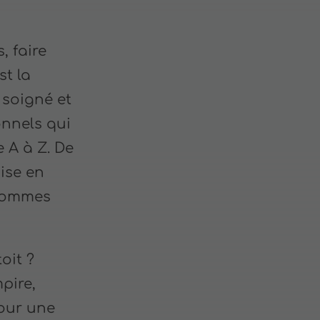
, faire
st la
l soigné et
onnels qui
 A à Z. De
ise en
 sommes
oit ?
pire,
our une